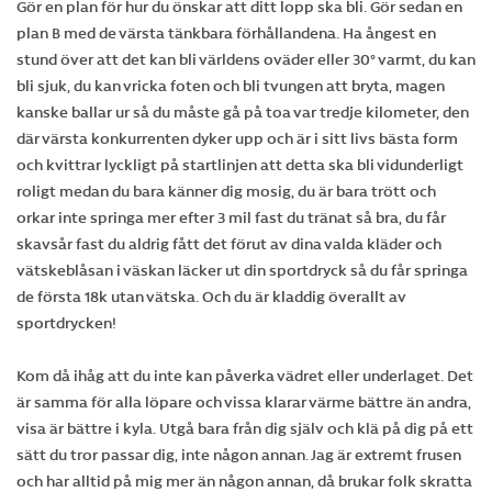
Gör en plan för hur du önskar att ditt lopp ska bli. Gör sedan en
plan B med de värsta tänkbara förhållandena. Ha ångest en
stund över att det kan bli världens oväder eller 30° varmt, du kan
bli sjuk, du kan vricka foten och bli tvungen att bryta, magen
kanske ballar ur så du måste gå på toa var tredje kilometer, den
där värsta konkurrenten dyker upp och är i sitt livs bästa form
och kvittrar lyckligt på startlinjen att detta ska bli vidunderligt
roligt medan du bara känner dig mosig, du är bara trött och
orkar inte springa mer efter 3 mil fast du tränat så bra, du får
skavsår fast du aldrig fått det förut av dina valda kläder och
vätskeblåsan i väskan läcker ut din sportdryck så du får springa
de första 18k utan vätska. Och du är kladdig överallt av
sportdrycken!
Kom då ihåg att du inte kan påverka vädret eller underlaget. Det
är samma för alla löpare och vissa klarar värme bättre än andra,
visa är bättre i kyla. Utgå bara från dig själv och klä på dig på ett
sätt du tror passar dig, inte någon annan. Jag är extremt frusen
och har alltid på mig mer än någon annan, då brukar folk skratta