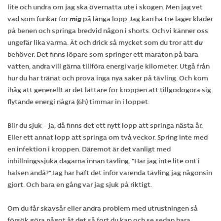
lite och undra om jag ska övernatta ute i skogen. Men jag vet
vad som funkar för
mig
på långa lopp. Jag kan ha tre lager kläder
på benen och springa bredvid någon i shorts. Och vi känner oss
ungefär lika varma. Ät och drick så mycket som du tror att
du
behöver. Det finns löpare som springer ett maraton på bara
vatten, andra vill gärna tillföra energi varje kilometer. Utgå från
hur du har tränat och prova inga nya saker på tävling. Och kom
ihåg att generellt är det lättare för kroppen att tillgodogöra sig
flytande energi några (6h) timmar in i loppet.
Blir du sjuk – ja, då finns det ett nytt lopp att springa nästa år.
Eller ett annat lopp att springa om två veckor. Spring inte med
en infektion i kroppen. Däremot är det vanligt med
inbillningssjuka dagarna innan tävling. ”Har jag inte lite ont i
halsen ändå?” Jag har haft det inför varenda tävling jag någonsin
gjort. Och bara en gång var jag sjuk på riktigt.
Om du får skavsår eller andra problem med utrustningen så
försök göra något åt det så fort du kan och se sedan bara