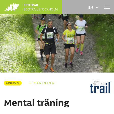
Jump
ECOTRAIL
EN
to
ECOTRAIL STOCKHOLM
navigation
Back
SV
to
top
TRAINING
2018.05.27
Mental träning