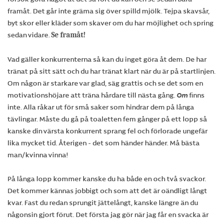
framåt. Det går inte gräma sig över spilld mjölk. Tejpa skavsår,
byt skor eller kläder som skaver om du har möjlighet och spring
sedan vidare.
Se framåt!
Vad gäller konkurrenterna så kan du inget göra åt dem. De har
tränat på sitt sätt och du har tränat klart när du är på startlinjen.
Om någon är starkare var glad, säg grattis och se det som en
motivationshöjare att träna hårdare till nästa gång.
Om
finns
inte. Alla råkar ut för små saker som hindrar dem på långa
tävlingar. Måste du gå på toaletten fem gånger på ett lopp så
kanske din värsta konkurrent sprang fel och förlorade ungefär
lika mycket tid. Återigen - det som händer händer. Må bästa
man/kvinna vinna!
På långa lopp kommer kanske du ha både en och två svackor.
Det kommer kännas jobbigt och som att det är oändligt långt
kvar. Fast du redan sprungit jättelångt, kanske längre än du
någonsin gjort förut. Det första jag gör när jag får en svacka är